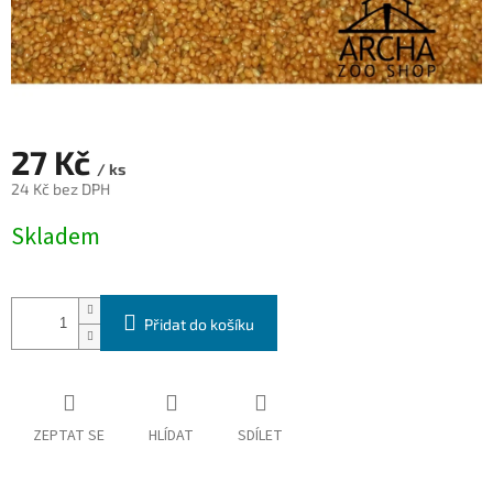
27 Kč
/ ks
24 Kč bez DPH
Měrná
Skladem
cena:
Přidat do košíku
ZEPTAT SE
HLÍDAT
SDÍLET