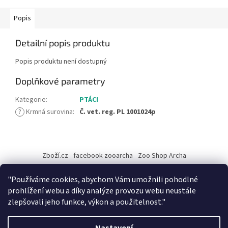
Popis
Detailní popis produktu
Popis produktu není dostupný
Doplňkové parametry
Kategorie
:
PTÁCI
?
Krmná surovina
:
Č. vet. reg. PL 1001024p
Z
á
Zboží.cz
facebook zooarcha
Zoo Shop Archa
p
a
KRMIVA ENERGYS pro koně - GRANULE
"Používáme cookies, abychom Vám umožnili pohodlné
t
prohlížení webu a díky analýze provozu webu neustále
í
zlepšovali jeho funkce, výkon a použitelnost."
Vytvořil Shoptet