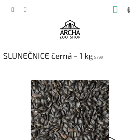
Přejít
NÁKUP
na
obsah
KOŠÍK
SLUNEČNICE černá - 1 kg
5799