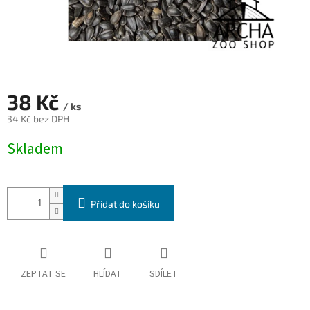
38 Kč
/ ks
34 Kč bez DPH
Měrná
Skladem
cena:
Přidat do košíku
ZEPTAT SE
HLÍDAT
SDÍLET