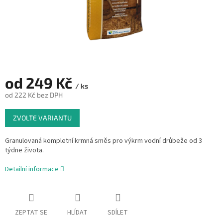
od
249 Kč
/ ks
od
222 Kč
bez DPH
Měrná
ZVOLTE VARIANTU
cena:
Granulovaná kompletní krmná směs pro výkrm vodní drůbeže od 3
týdne života.
Detailní informace
ZEPTAT SE
HLÍDAT
SDÍLET