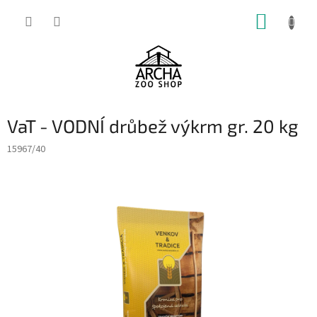
Přejít
NÁKUP
na
obsah
KOŠÍK
VaT - VODNÍ drůbež výkrm gr. 20 kg
15967/40