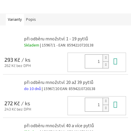
Varianty
Popis
při odběru množství: 1 - 19 pytlů
Skladem
| 15967/1 -
EAN:
8594210720138
Do 
293 Kč
/ ks
262 Kč bez DPH
při odběru množství: 20 až 39 pytlů
do 10 dnů
| 15967/20
EAN:
8594210720138
Do 
272 Kč
/ ks
243 Kč bez DPH
při odběru množství: 40 a více pytlů