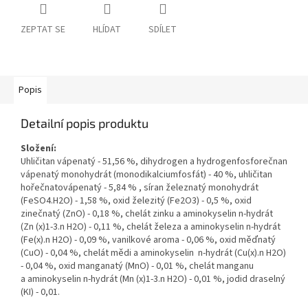
ZEPTAT SE
HLÍDAT
SDÍLET
Popis
Detailní popis produktu
Složení:
Uhličitan vápenatý - 51,56 %, dihydrogen a hydrogenfosforečnan
vápenatý monohydrát (monodikalciumfosfát) - 40 %, uhličitan
hořečnatovápenatý - 5,84 % , síran železnatý monohydrát
(FeSO4.H2O) - 1,58 %, oxid železitý (Fe2O3) - 0,5 %, oxid
zinečnatý (ZnO) - 0,18 %, chelát zinku a aminokyselin n-hydrát
(Zn (x)1-3.n H2O) - 0,11 %, chelát železa a aminokyselin n-hydrát
(Fe(x).n H2O) - 0,09 %, vanilkové aroma - 0,06 %, oxid měďnatý
(CuO) - 0,04 %, chelát mědi a aminokyselin n-hydrát (Cu(x).n H2O)
- 0,04 %, oxid manganatý (MnO) - 0,01 %, chelát manganu
a aminokyselin n-hydrát (Mn (x)1-3.n H2O) - 0,01 %, jodid draselný
(KI) - 0,01.