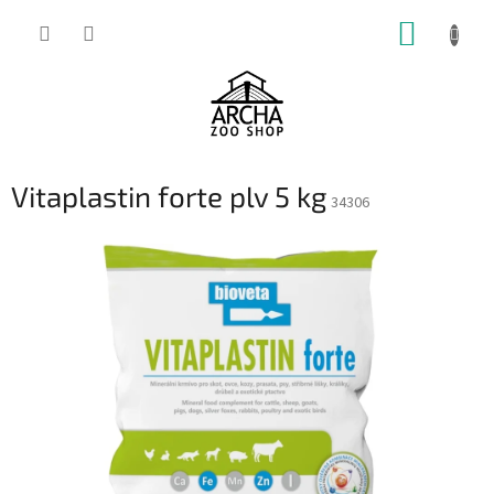
Přejít
NÁKUP
na
obsah
KOŠÍK
Vitaplastin forte plv 5 kg
34306