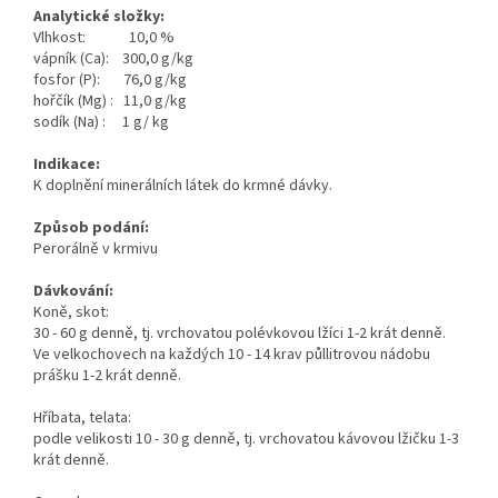
Analytické složky:
Vlhkost: 10,0 %
vápník (Ca): 300,0 g/kg
fosfor (P): 76,0 g/kg
hořčík (Mg) : 11,0 g/kg
sodík (Na) : 1 g/ kg
Indikace:
K doplnění minerálních látek do krmné dávky.
Způsob podání:
Perorálně v krmivu
Dávkování:
Koně, skot:
30 - 60 g denně, tj. vrchovatou polévkovou lžíci 1-2 krát denně.
Ve velkochovech na každých 10 - 14 krav půllitrovou nádobu
prášku 1-2 krát denně.
Hříbata, telata:
podle velikosti 10 - 30 g denně, tj. vrchovatou kávovou lžičku 1-3
krát denně.