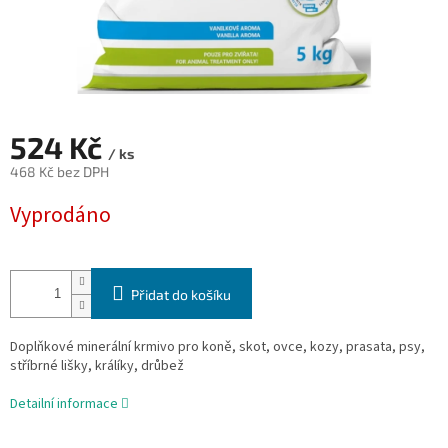
524 Kč
/ ks
468 Kč bez DPH
Měrná
Vyprodáno
cena:
Přidat do košíku
Doplňkové minerální krmivo pro koně, skot, ovce, kozy, prasata, psy,
stříbrné lišky, králíky, drůbež
Detailní informace