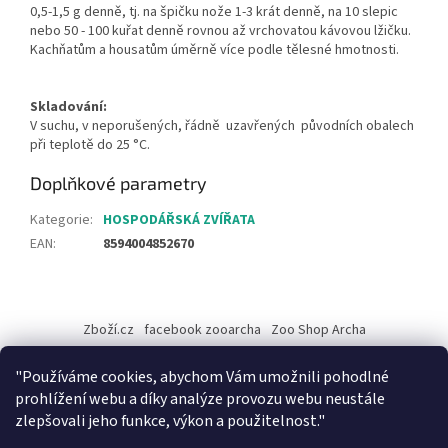
0,5-1,5 g denně, tj. na špičku nože 1-3 krát denně, na 10 slepic
nebo 50 - 100 kuřat denně rovnou až vrchovatou kávovou lžičku.
Kachňatům a housatům úměrně více podle tělesné hmotnosti.
Skladování:
V suchu, v neporušených, řádně uzavřených původních obalech
při teplotě do 25 °C.
Doplňkové parametry
Kategorie
:
HOSPODÁŘSKÁ ZVÍŘATA
EAN
:
8594004852670
Z
á
Zboží.cz
facebook zooarcha
Zoo Shop Archa
p
a
KRMIVA ENERGYS pro koně - GRANULE
"Používáme cookies, abychom Vám umožnili pohodlné
t
prohlížení webu a díky analýze provozu webu neustále
í
zlepšovali jeho funkce, výkon a použitelnost."