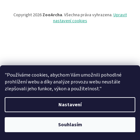
Copyright 2026
ZooArcha
. Všechna práva vyhrazena.
Upravit
nastavení cookies
"Používáme cookies, abychom Vám umožnili pohodlné
prohlížení webu a díky analýze provozu webu neustále
zlepšovali jeho funkce, výkon a použitelnost."
Nastavení
Při objednávce zboží na našem eshopu s osobním vyzvednutím na
prodejně v Kadani je důležité vyčkat na potvrzovací email od našeho
Souhlasím
pracovníka !!! Děkujeme za pochopení.