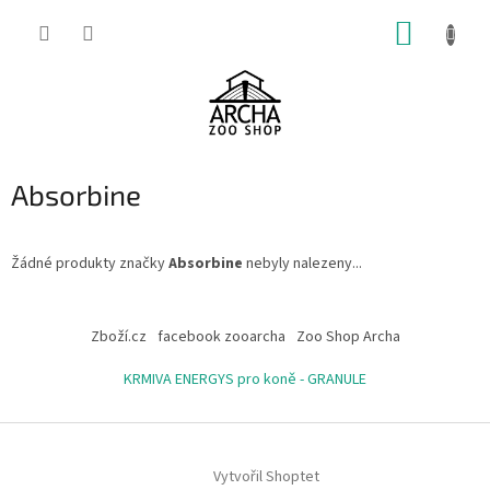
Přejít
NÁKUP
na
obsah
KOŠÍK
Absorbine
Žádné produkty značky
Absorbine
nebyly nalezeny...
Z
á
Zboží.cz
facebook zooarcha
Zoo Shop Archa
p
a
KRMIVA ENERGYS pro koně - GRANULE
t
í
Vytvořil Shoptet