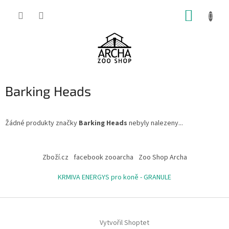
Přejít
NÁKUP
na
obsah
KOŠÍK
Barking Heads
Žádné produkty značky
Barking Heads
nebyly nalezeny...
Z
á
Zboží.cz
facebook zooarcha
Zoo Shop Archa
p
a
KRMIVA ENERGYS pro koně - GRANULE
t
í
Vytvořil Shoptet