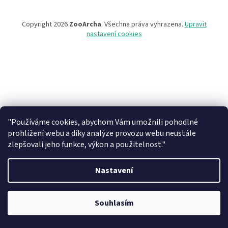
Copyright 2026
ZooArcha
. Všechna práva vyhrazena.
Upravit
nastavení cookies
"Používáme cookies, abychom Vám umožnili pohodlné
prohlížení webu a díky analýze provozu webu neustále
zlepšovali jeho funkce, výkon a použitelnost."
Nastavení
Při objednávce zboží na našem eshopu s osobním vyzvednutím na
prodejně v Kadani je důležité vyčkat na potvrzovací email od našeho
Souhlasím
pracovníka !!! Děkujeme za pochopení.