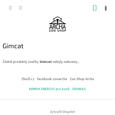
Přejít
NÁKUP
na
obsah
KOŠÍK
Gimcat
Žádné produkty značky
Gimcat
nebyly nalezeny...
Z
á
Zboží.cz
facebook zooarcha
Zoo Shop Archa
p
a
KRMIVA ENERGYS pro koně - GRANULE
t
í
Vytvořil Shoptet