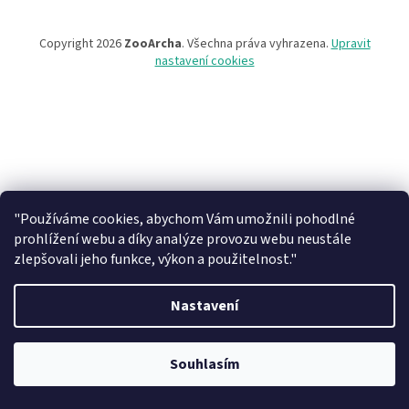
Copyright 2026
ZooArcha
. Všechna práva vyhrazena.
Upravit
nastavení cookies
"Používáme cookies, abychom Vám umožnili pohodlné
prohlížení webu a díky analýze provozu webu neustále
zlepšovali jeho funkce, výkon a použitelnost."
Nastavení
Při objednávce zboží na našem eshopu s osobním vyzvednutím na
prodejně v Kadani je důležité vyčkat na potvrzovací email od našeho
Souhlasím
pracovníka !!! Děkujeme za pochopení.