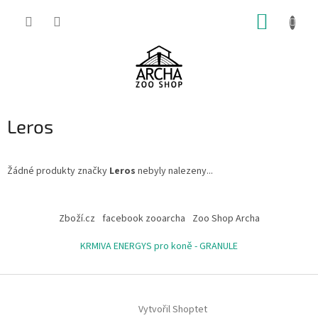
Přejít
NÁKUP
na
obsah
KOŠÍK
Leros
Žádné produkty značky
Leros
nebyly nalezeny...
Z
á
Zboží.cz
facebook zooarcha
Zoo Shop Archa
p
a
KRMIVA ENERGYS pro koně - GRANULE
t
í
Vytvořil Shoptet