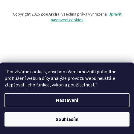
Copyright 2026
ZooArcha
. Všechna práva vyhrazena.
Upravit
nastavení cookies
"Používáme cookies, abychom Vám umožnili pohodlné
prohlížení webu a díky analýze provozu webu neustále
zlepšovali jeho funkce, výkon a použitelnost."
Nastavení
Při objednávce zboží na našem eshopu s osobním vyzvednutím na
prodejně v Kadani je důležité vyčkat na potvrzovací email od našeho
Souhlasím
pracovníka !!! Děkujeme za pochopení.