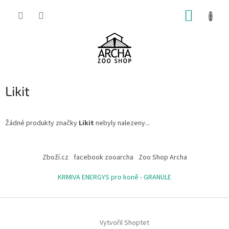
Přejít
NÁKUP
na
obsah
KOŠÍK
Likit
Žádné produkty značky
Likit
nebyly nalezeny...
Z
á
Zboží.cz
facebook zooarcha
Zoo Shop Archa
p
a
KRMIVA ENERGYS pro koně - GRANULE
t
í
Vytvořil Shoptet