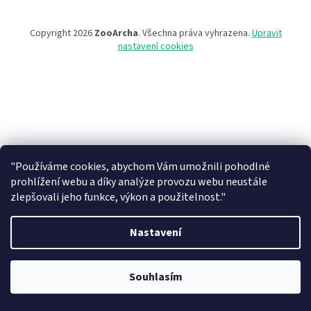
Copyright 2026
ZooArcha
. Všechna práva vyhrazena.
Upravit
nastavení cookies
"Používáme cookies, abychom Vám umožnili pohodlné
prohlížení webu a díky analýze provozu webu neustále
zlepšovali jeho funkce, výkon a použitelnost."
Nastavení
Při objednávce zboží na našem eshopu s osobním vyzvednutím na
prodejně v Kadani je důležité vyčkat na potvrzovací email od našeho
Souhlasím
pracovníka !!! Děkujeme za pochopení.