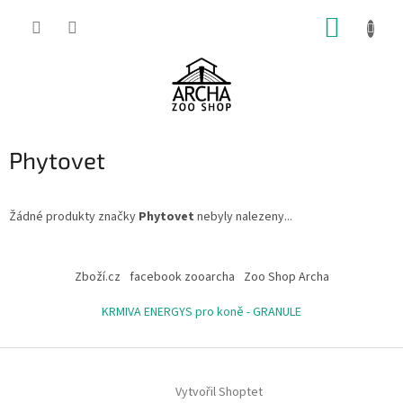
Přejít
NÁKUP
na
obsah
KOŠÍK
Phytovet
Žádné produkty značky
Phytovet
nebyly nalezeny...
Z
á
Zboží.cz
facebook zooarcha
Zoo Shop Archa
p
a
KRMIVA ENERGYS pro koně - GRANULE
t
í
Vytvořil Shoptet