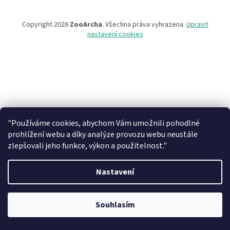
Copyright 2026
ZooArcha
. Všechna práva vyhrazena.
Upravit
nastavení cookies
"Používáme cookies, abychom Vám umožnili pohodlné
prohlížení webu a díky analýze provozu webu neustále
zlepšovali jeho funkce, výkon a použitelnost."
Nastavení
Při objednávce zboží na našem eshopu s osobním vyzvednutím na
prodejně v Kadani je důležité vyčkat na potvrzovací email od našeho
Souhlasím
pracovníka !!! Děkujeme za pochopení.