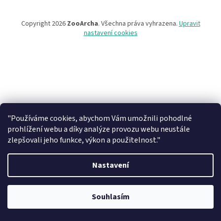
Copyright 2026
ZooArcha
. Všechna práva vyhrazena.
Upravit
nastavení cookies
"Používáme cookies, abychom Vám umožnili pohodlné
prohlížení webu a díky analýze provozu webu neustále
zlepšovali jeho funkce, výkon a použitelnost."
Nastavení
Při objednávce zboží na našem eshopu s osobním vyzvednutím na
prodejně v Kadani je důležité vyčkat na potvrzovací email od našeho
Souhlasím
pracovníka !!! Děkujeme za pochopení.