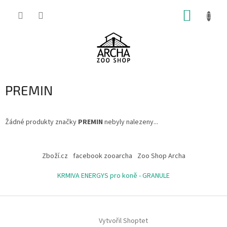
Přejít
NÁKUP
na
obsah
KOŠÍK
PREMIN
Žádné produkty značky
PREMIN
nebyly nalezeny...
Z
á
Zboží.cz
facebook zooarcha
Zoo Shop Archa
p
a
KRMIVA ENERGYS pro koně - GRANULE
t
í
Vytvořil Shoptet