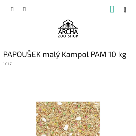
Přejít
NÁKUP
na
obsah
KOŠÍK
PAPOUŠEK malý Kampol PAM 10 kg
1017