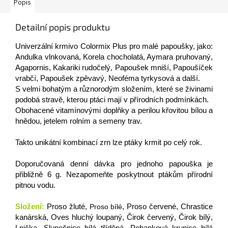
Popis
Detailní popis produktu
Univerzální krmivo Colormix Plus pro malé papoušky, jako:
Andulka vlnkovaná, Korela chocholatá, Aymara pruhovaný,
Agapornis, Kakariki rudočelý, Papoušek mniší, Papoušíček
vrabčí, Papoušek zpěvavý, Neoféma tyrkysová a další.
S velmi bohatým a různorodým složením, které se živinami
podobá stravě, kterou ptáci mají v přírodních podmínkách.
Obohacené vitamínovými doplňky a perilou křovitou bílou a
hnědou, jetelem rolním a semeny trav.
Takto unikátní kombinací zrn lze ptáky krmit po celý rok.
Doporučovaná denní dávka pro jednoho papouška je
přibližně 6 g. Nezapomeňte poskytnout ptákům přírodní
pitnou vodu.
Složení:
Proso žluté,
Proso bílé
,
Proso červené, Chrastice
kanárská, Oves hluchý loupaný, Čirok červený, Čirok bílý,