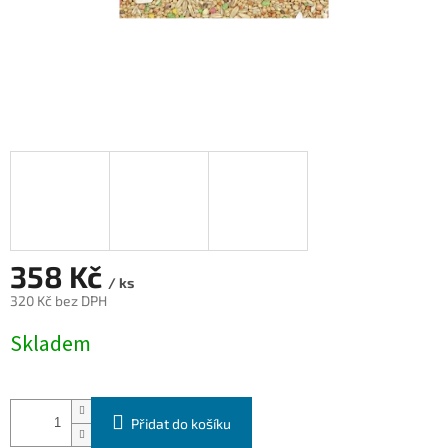
358 Kč
/ ks
320 Kč bez DPH
Měrná
Skladem
cena:
Přidat do košíku