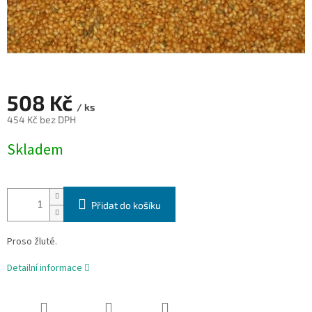
508 Kč
/ ks
454 Kč bez DPH
Měrná
Skladem
cena:
Přidat do košíku
Proso žluté.
Detailní informace