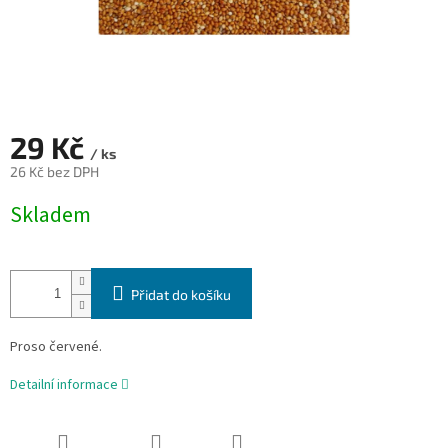
29 Kč
/ ks
26 Kč bez DPH
Měrná
Skladem
cena:
Přidat do košíku
Proso červené.
Detailní informace