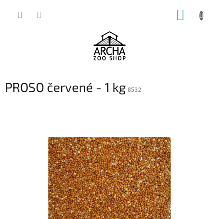
Přejít
NÁKUP
na
obsah
KOŠÍK
PROSO červené - 1 kg
8532