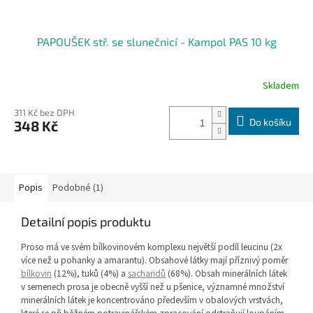
PAPOUŠEK stř. se slunečnicí - Kampol PAS 10 kg
Skladem
311 Kč bez DPH
Do košíku
348 Kč
Popis
Podobné (1)
Detailní popis produktu
Proso má ve svém bílkovinovém komplexu největší podíl leucinu (2x
více než u pohanky a amarantu). Obsahové látky mají příznivý poměr
bílkovin
(12%), tuků (4%) a
sacharidů
(68%).
Obsah minerálních látek
v semenech prosa je obecně vyšší než u pšenice, významné množství
minerálních látek je koncentrováno především v obalových vrstvách,