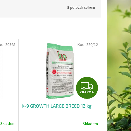
5
položek celkem
ód:
20865
Kód:
220/12
Z
ZDARMA
D
K-9 GROWTH LARGE BREED 12 kg
A
R
Skladem
Skladem