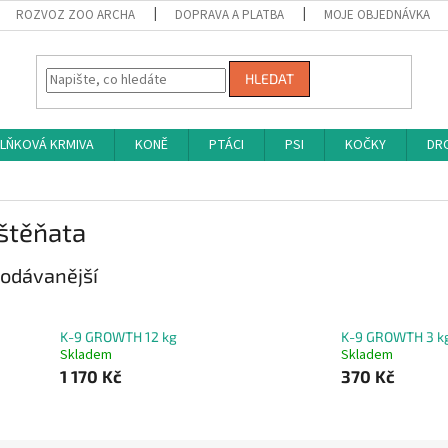
ROZVOZ ZOO ARCHA
DOPRAVA A PLATBA
MOJE OBJEDNÁVKA
HLEDAT
LŇKOVÁ KRMIVA
KONĚ
PTÁCI
PSI
KOČKY
DRO
štěňata
odávanější
K-9 GROWTH 12 kg
K-9 GROWTH 3 k
Skladem
Skladem
1 170 Kč
370 Kč