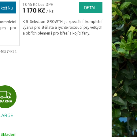
M
1 045 Kč bez DPH
DETAIL
 košíku
1 170 Kč
/ ks
A
K-9 Selection GROWTH je speciální kompletní
kompletní
výživa pro štěňata a rychle rostoucí psy velkých
 psy i pro
a obřích plemen i pro březí a kojící feny.
46574/12
Z
ZDARMA
D
 LARGE
A
R
Skladem