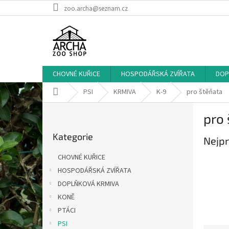
Přejít
zoo.archa@seznam.cz
na
obsah
CHOVNÉ KUŘICE
HOSPODÁŘSKÁ ZVÍŘATA
DOP
Domů
PSI
KRMIVA
K-9
pro štěňata
P
pro 
o
Přeskočit
s
Kategorie
kategorie
Nejpr
t
r
CHOVNÉ KUŘICE
a
HOSPODÁŘSKÁ ZVÍŘATA
n
DOPLŇKOVÁ KRMIVA
n
í
KONĚ
p
PTÁCI
a
PSI