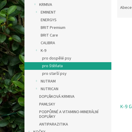
Ř
n
KRMIVA
a
e
Abece
EMINENT
z
l
e
ENERGYS
n
BRIT Premium
í
BRIT Care
p
V
CALIBRA
r
ý
K-9
o
p
pro dospělé psy
d
i
u
pro štěňata
s
k
pro starší psy
p
t
r
NUTRAM
ů
o
NUTRICAN
d
DOPLŇKOVÁ KRMIVA
u
PAMLSKY
K-9 
k
PODPŮRNÉ A VITAMINO-MINERÁLNÍ
t
DOPLŇKY
ů
ANTIPARAZITIKA