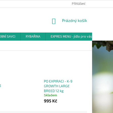
Přihlášení
NÁKUPNÍ
Prázdný košík
KOŠÍK
BNÍ SAVCI
RYBAŘINA
EXPRES MENU - jídlo pro vás
AKVA-
PO EXPIRACI - K-9
g
GROWTH LARGE
BREED 12 kg
Skladem
995 Kč