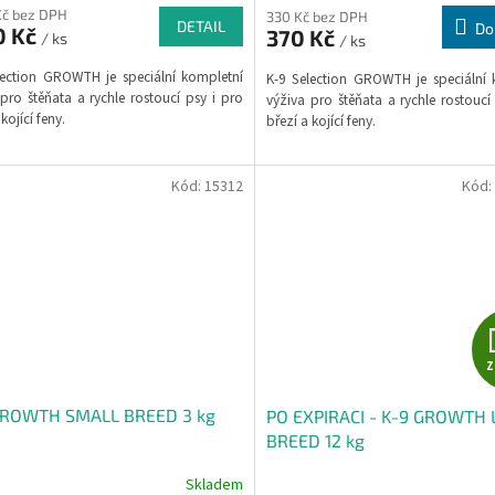
M
Kč bez DPH
330 Kč bez DPH
DETAIL
Do
0 Kč
370 Kč
/ ks
/ ks
A
lection GROWTH je speciální kompletní
K-9 Selection GROWTH je speciální 
pro štěňata a rychle rostoucí psy i pro
výživa pro štěňata a rychle rostoucí
kojící feny.
březí a kojící feny.
Kód:
15312
Kód:
GROWTH SMALL BREED 3 kg
PO EXPIRACI - K-9 GROWTH
BREED 12 kg
Skladem