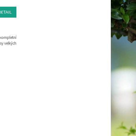
M
DETAIL
A
kompletní
sy velkých
ny.