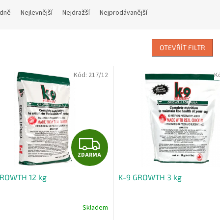
dně
Nejlevnější
Nejdražší
Nejprodávanější
OTEVŘÍT FILTR
Kód:
217/12
K
Z
ZDARMA
D
GROWTH 12 kg
K-9 GROWTH 3 kg
A
R
Skladem