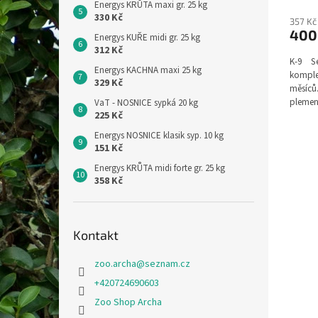
Energys KRŮTA maxi gr. 25 kg
330 Kč
357 Kč
400
Energys KUŘE midi gr. 25 kg
312 Kč
K-9 S
Energys KACHNA maxi 25 kg
komple
329 Kč
měsíců.
plemen
VaT - NOSNICE sypká 20 kg
225 Kč
Energys NOSNICE klasik syp. 10 kg
151 Kč
Energys KRŮTA midi forte gr. 25 kg
358 Kč
Kontakt
zoo.archa
@
seznam.cz
+420724690603
Zoo Shop Archa