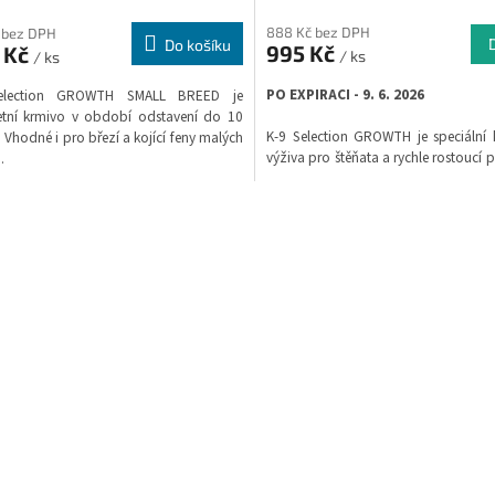
888 Kč bez DPH
 bez DPH
Do košíku
995 Kč
 Kč
/ ks
/ ks
PO EXPIRACI - 9. 6. 2026
election GROWTH SMALL BREED je
tní krmivo v období odstavení do 10
K-9 Selection GROWTH je speciální 
 Vhodné i pro březí a kojící feny malých
výživa pro štěňata a rychle rostoucí p
.
a obřích plemen i pro březí a kojící fe
O
v
l
á
d
a
c
í
p
r
v
k
y
v