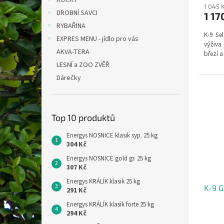
KOČKY
1 045 
DROBNÍ SAVCI
1 17
RYBAŘINA
K-9 Se
EXPRES MENU - jídlo pro vás
výživa 
AKVA-TERA
březí a 
LESNÍ a ZOO ZVĚŘ
Dárečky
Top 10 produktů
Energys NOSNICE klasik syp. 25 kg
304 Kč
Energys NOSNICE gold gr. 25 kg
307 Kč
Energys KRÁLÍK klasik 25 kg
K-9 
291 Kč
Energys KRÁLÍK klasik forte 25 kg
294 Kč