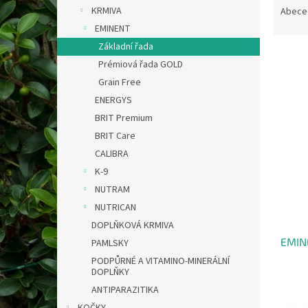
n
a
KRMIVA
Abece
e
z
EMINENT
l
e
Základní řada
n
Prémiová řada GOLD
í
Grain Free
p
V
r
ENERGYS
ý
o
BRIT Premium
p
d
BRIT Care
i
u
s
CALIBRA
k
p
K-9
t
r
NUTRAM
ů
o
NUTRICAN
d
DOPLŇKOVÁ KRMIVA
u
EMIN
k
PAMLSKY
t
PODPŮRNÉ A VITAMINO-MINERÁLNÍ
DOPLŇKY
ů
ANTIPARAZITIKA