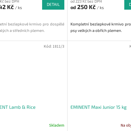
 Kč bez DPH
od 223 Kč bez DPH
DETAIL
42 Kč
250 Kč
od
/ ks
/ ks
tní bezlepkové krmivo pro dospělé
Kompletní bezlepkové krmivo pro
lých a středních plemen.
psy velkých a obřích plemen.
Kód:
1811/3
ENT Lamb & Rice
EMINENT Maxi Junior 15 kg
Skladem
Na ob