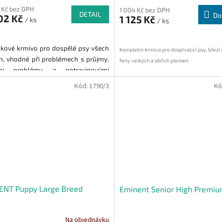
 Kč bez DPH
1 004 Kč bez DPH
DETAIL
Do
02 Kč
1 125 Kč
/ ks
/ ks
kové krmivo pro dospělé psy všech
Kompletní krmivo pro dospívající psy, březí a
, vhodné při problémech s průjmy,
feny velkých a obřích plemen.
ími problémy a potravinovými
emi.
Kód:
1790/3
Kó
ENT Puppy Large Breed
Eminent Senior High Premi
Na objednávku