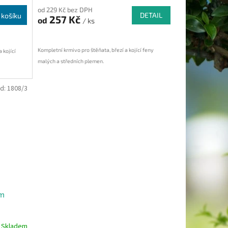
od 229 Kč bez DPH
DETAIL
 košíku
257 Kč
od
/ ks
Kompletní krmivo pro štěňata, březí a kojící feny
 kojící
malých a středních plemen.
d:
1808/3
um
Skladem