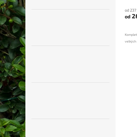
od 237
2
od
Kompletn
velkých 