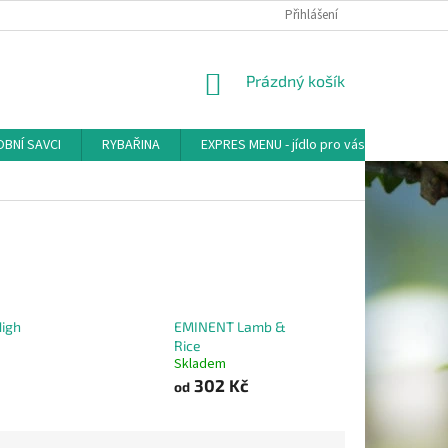
Přihlášení
NÁKUPNÍ
Prázdný košík
KOŠÍK
BNÍ SAVCI
RYBAŘINA
EXPRES MENU - jídlo pro vás
AKVA-
igh
EMINENT Lamb &
Rice
Skladem
302 Kč
od