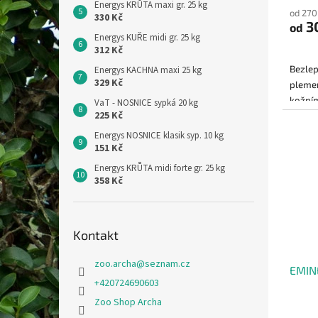
Energys KRŮTA maxi gr. 25 kg
od 270
330 Kč
3
od
Energys KUŘE midi gr. 25 kg
312 Kč
Bezlep
Energys KACHNA maxi 25 kg
329 Kč
plemen
kožn
VaT - NOSNICE sypká 20 kg
225 Kč
alergi
Energys NOSNICE klasik syp. 10 kg
151 Kč
Energys KRŮTA midi forte gr. 25 kg
358 Kč
Kontakt
zoo.archa
@
seznam.cz
EMIN
+420724690603
Zoo Shop Archa