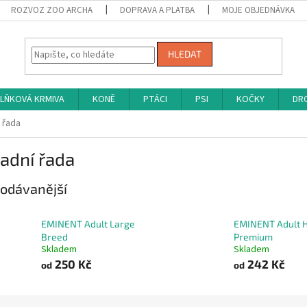
ROZVOZ ZOO ARCHA
DOPRAVA A PLATBA
MOJE OBJEDNÁVKA
HLEDAT
LŇKOVÁ KRMIVA
KONĚ
PTÁCI
PSI
KOČKY
DRO
 řada
adní řada
odávanější
EMINENT Adult Large
EMINENT Adult H
Breed
Premium
Skladem
Skladem
250 Kč
242 Kč
od
od