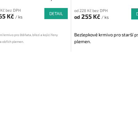
 Kč bez DPH
od 228 Kč bez DPH
DETAIL
65 Kč
255 Kč
od
/ ks
/ ks
Bezlepkové krmivo pro starší p
í krmivo pro štěňata, březí a kojící feny
plemen.
a obřích plemen.
O
v
l
á
d
a
c
í
p
r
v
k
y
v