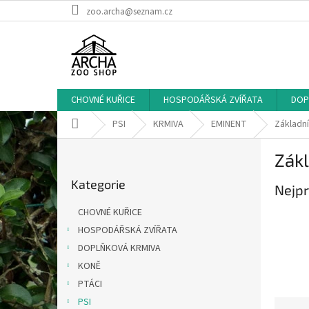
Přejít
zoo.archa@seznam.cz
na
obsah
CHOVNÉ KUŘICE
HOSPODÁŘSKÁ ZVÍŘATA
DOP
Domů
PSI
KRMIVA
EMINENT
Základní
P
Zákl
o
Přeskočit
s
Kategorie
kategorie
Nejpr
t
r
CHOVNÉ KUŘICE
a
HOSPODÁŘSKÁ ZVÍŘATA
n
DOPLŇKOVÁ KRMIVA
n
í
KONĚ
p
PTÁCI
a
PSI
Ř