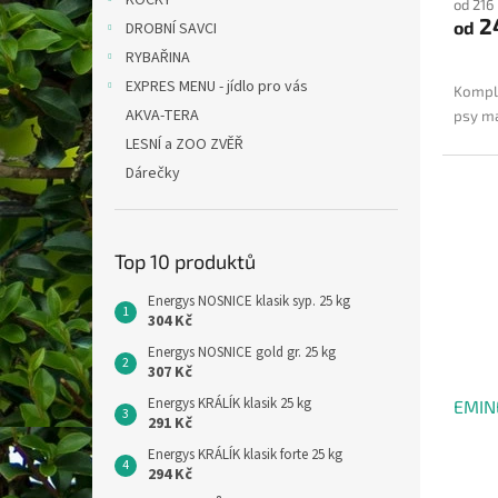
KOČKY
od 216
2
od
DROBNÍ SAVCI
RYBAŘINA
EXPRES MENU - jídlo pro vás
Komple
AKVA-TERA
psy ma
LESNÍ a ZOO ZVĚŘ
Dárečky
Top 10 produktů
Energys NOSNICE klasik syp. 25 kg
304 Kč
Energys NOSNICE gold gr. 25 kg
307 Kč
Energys KRÁLÍK klasik 25 kg
EMIN
291 Kč
Energys KRÁLÍK klasik forte 25 kg
294 Kč