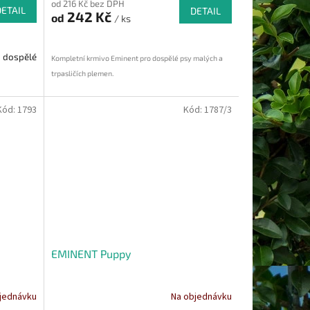
od 216 Kč bez DPH
DETAIL
DETAIL
242 Kč
od
/ ks
 dospělé
Kompletní krmivo Eminent pro dospělé psy malých a
trpasličích plemen.
Kód:
1793
Kód:
1787/3
EMINENT Puppy
jednávku
Na objednávku