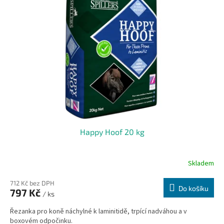
i
r
s
o
p
d
r
u
o
k
d
t
u
ů
k
t
ů
Happy Hoof 20 kg
Skladem
712 Kč bez DPH
Do košíku
797 Kč
/ ks
Řezanka pro koně náchylné k laminitidě, trpící nadváhou a v
boxovém odpočinku.