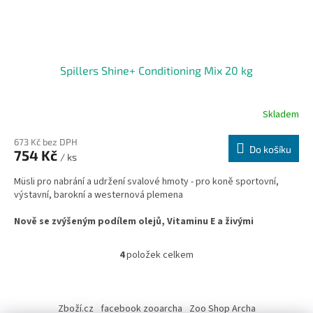
Spillers Shine+ Conditioning Mix 20 kg
Skladem
673 Kč bez DPH
Do košíku
754 Kč
/ ks
Müsli pro nabrání a udržení svalové hmoty - pro koně sportovní,
výstavní, barokní a westernová plemena
Nově se zvýšeným podílem
olejů, Vitaminu E a živými
kvasinkami !
4
položek celkem
O
v
l
Z
á
á
Zboží.cz
facebook zooarcha
Zoo Shop Archa